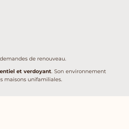
s demandes de renouveau.
entiel et verdoyant
. Son environnement
es maisons unifamiliales.
avre
s services sont modulables selon votre type
 logement à Wavre. En effet, cette ville