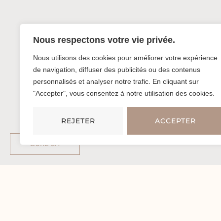
Nous respectons votre vie privée.
UNE LARGE ZONE D’I
Nous utilisons des cookies pour améliorer votre expérience
de navigation, diffuser des publicités ou des contenus
personnalisés et analyser notre trafic. En cliquant sur
"Accepter", vous consentez à notre utilisation des cookies.
Peu importe où nous sommes basés, nou
REJETER
ACCEPTER
Le Brabant wallon, province limitrophe 
calme et proche de la nature attire de no
BURE SA
Waterloo
Si vous résidez à Waterloo, cette belle
commune aux quartiers résidentiels calmes 