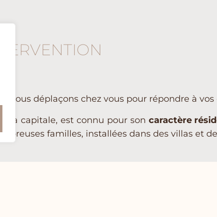
NTERVENTION
s nous déplaçons chez vous pour répondre à vo
de la capitale, est connu pour son
caractère résid
mbreuses familles, installées dans des villas et d
Lasne
W
À proximité immédiate de Waterloo et de
No
et
Bruxelles, Lasne est une plus petite commune
de