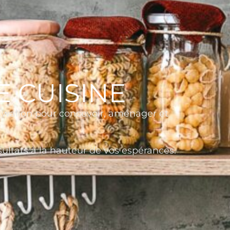
E CUISINE
t wallon pour concevoir, aménager et
ultats à la hauteur de vos espérances.