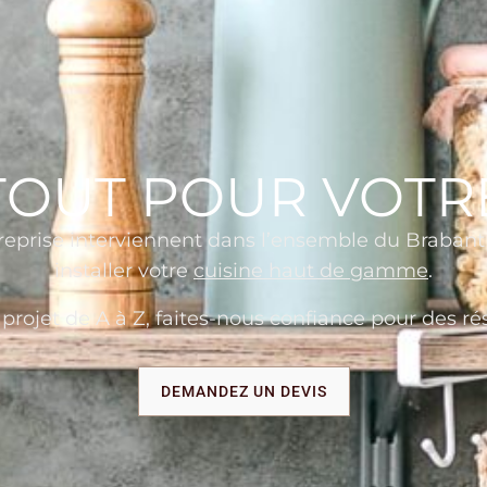
 TOUT POUR VOTR
reprise interviennent dans l’ensemble du Braban
installer votre
cuisine haut de gamme
.
jet de A à Z, faites-nous confiance pour des rés
DEMANDEZ UN DEVIS